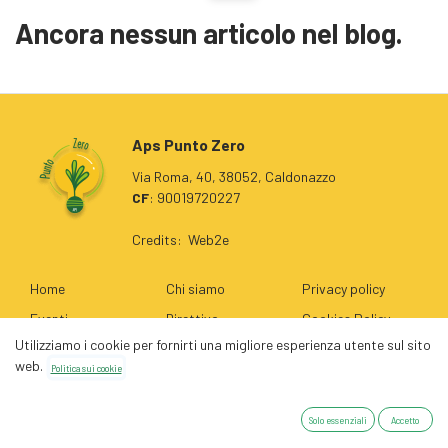
Ancora nessun articolo nel blog.
Aps Punto Zero
Via Roma, 40, 38052, Caldonazzo
CF
: 90019720227
Credits:
Web2e
Home
Chi siamo
Privacy policy
Eventi
Direttivo
Cookies Policy
Utilizziamo i cookie per fornirti una migliore esperienza utente sul sito
Contattaci
Dove operiamo
web.
Politica sui cookie
Collabora con noi
Traspare
nza
Diventa socio
Solo essenziali
Accetto