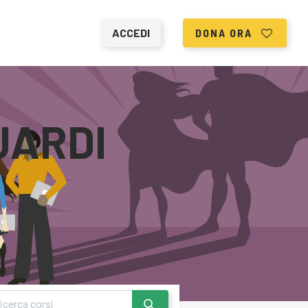
ACCEDI
DONA ORA
UARDI