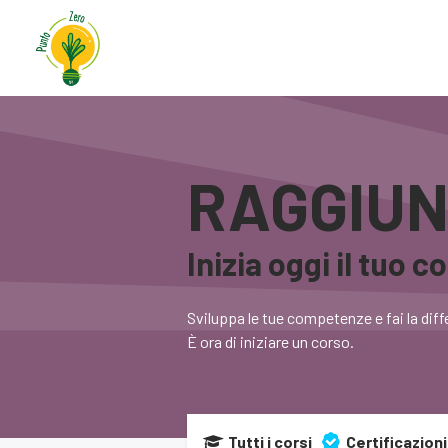
Home
Associazione
S
RAGGIUN
Inizia oggi il tuo c
Sviluppa le tue competenze e fai la diffe
È ora di iniziare un corso.
Tutti i corsi
Certificazioni