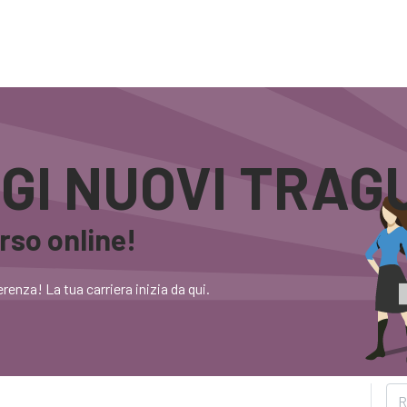
ostienici
Blog
Servizi
La Quota Blu
Contattaci
GI NUOVI TRAG
orso online!
renza! La tua carriera inizia da qui.