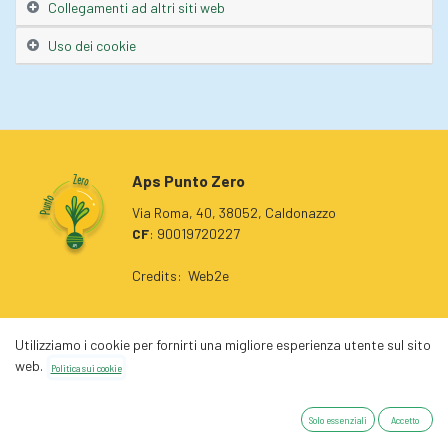
Collegamenti ad altri siti web
Uso dei cookie
Aps Punto Zero
Via Roma, 40, 38052, Caldonazzo
CF
: 90019720227
Credits:
Web2e
Home
Chi siamo
Privacy policy
Utilizziamo i cookie per fornirti una migliore esperienza utente sul sito
Eventi
Direttivo
Cookies Policy
web.
Politica sui cookie
Contattaci
Dove operiamo
Collabora con noi
Traspare
nza
Solo essenziali
Accetto
Diventa socio